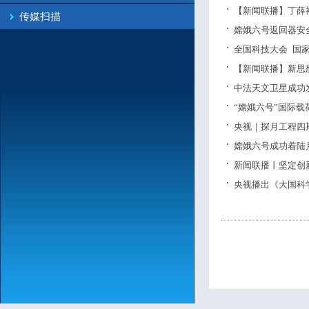
【新闻联播】丁薛祥
传媒扫描
嫦娥六号返回器安
全国科技大会 国
【新闻联播】新思
中法天文卫星成功
“嫦娥六号”国际载
央视｜探月工程四
嫦娥六号成功着陆
新闻联播丨坚定创
央视播出《大国科