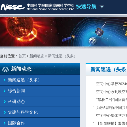
快速导航
当前位置：
首页
>
新闻动态
>
新闻速递（头条）
新闻动态
新闻速递（头条
新闻速递（头条）
空间中心举行202
综合新闻
空间中心收到欧空
“鹊桥二号”国际
科研动态
为热烈庆祝中国共
党建与科学文化
空间中心集体学习
国际合作
【新闻联播】凝聚创