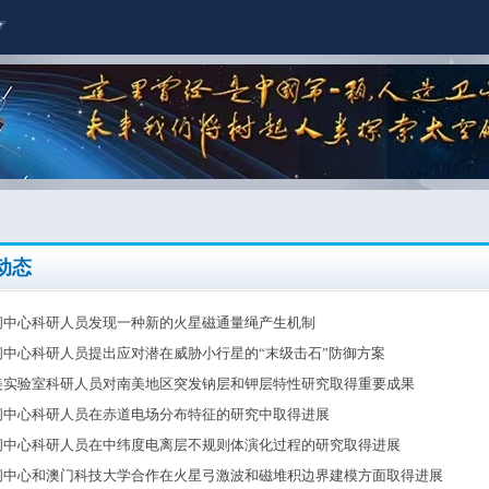
动态
间中心科研人员发现一种新的火星磁通量绳产生机制
间中心科研人员提出应对潜在威胁小行星的“末级击石”防御方案
美实验室科研人员对南美地区突发钠层和钾层特性研究取得重要成果
间中心科研人员在赤道电场分布特征的研究中取得进展
间中心科研人员在中纬度电离层不规则体演化过程的研究取得进展
间中心和澳门科技大学合作在火星弓激波和磁堆积边界建模方面取得进展