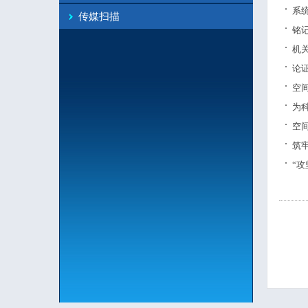
系
传媒扫描
铭
机
论
空
为
空
筑
“