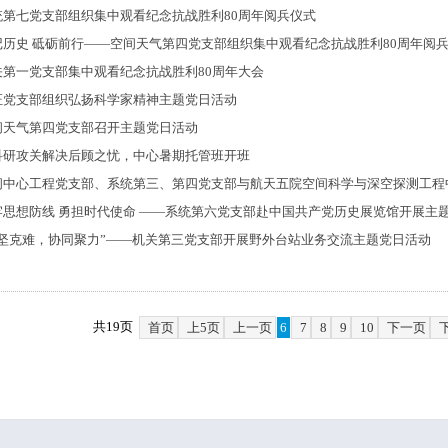
统第七党支部组织集中观看纪念抗战胜利80周年阅兵仪式
记历史 砥砺前行——空间天气第四党支部组织集中观看纪念抗战胜利80周年阅
关第一党支部集中观看纪念抗战胜利80周年大会
证党支部组织弘扬科学家精神主题党日活动
间天气第四党支部召开主题党日活动
科研攻关解决后顾之忧，中心暑期托管班开班
间中心工程党支部、系统第三、第四党支部与航天五院空间科学与深空探测工程
牢思想防线 勇担时代使命 ——系统第六党支部赴中国共产党历史展览馆开展主
攻坚克难，协同聚力”——机关第三党支部开展野外台站业务交流主题党日活动
共19页
首页
上5页
上一页
6
7
8
9
10
下一页