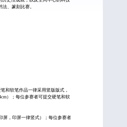
书法、篆刻比赛。
笔和软笔作品一律采用竖版版式，
4cm）；每位参赛者可提交硬笔和软
印屏，印屏一律竖式）；每位参赛者