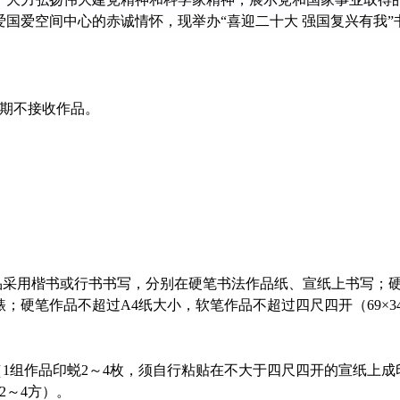
国爱空间中心的赤诚情怀，现举办“喜迎二十大 强国复兴有我”
逾期不接收作品。
采用楷书或行书书写，分别在硬笔书法作品纸、宣纸上书写；硬
；硬笔作品不超过A4纸大小，软笔作品不超过四尺四开（69×3
1组作品印蜕2～4枚，须自行粘贴在不大于四尺四开的宣纸上成
2～4方）。