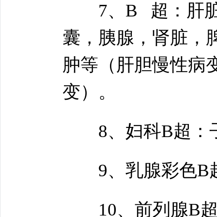
7、B 超：肝脏
囊，胰腺，肾脏，
肿等（肝胆慢性病
变）。
8、妇科B超：子
9、乳腺彩色B超
10、前列腺B超