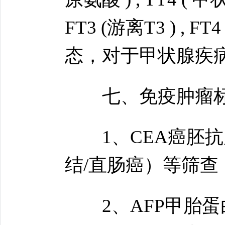
FT3 (游离T3 ) ,
态，对于甲状腺疾
七、免疫肿瘤标
1、CEA癌胚抗
结/直肠癌）等筛查
2、AFP甲胎蛋